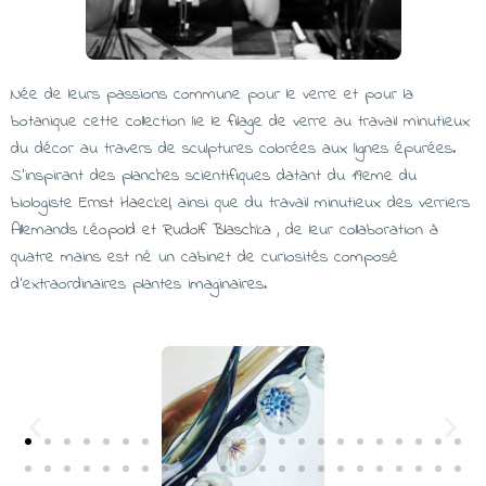
Née de leurs passions commune pour le verre et pour la
botanique cette collection lie le filage de verre au travail minutieux
du décor au travers de sculptures colorées aux lignes épurées.
S’inspirant des planches scientifiques datant du 19eme du
biologiste
Ernst Haeckel
, ainsi que du travail minutieux des verriers
Allemands
Léopold et Rudolf Blaschka
, de leur collaboration à
quatre mains est né un cabinet de curiosités composé
d’extraordinaires plantes imaginaires.