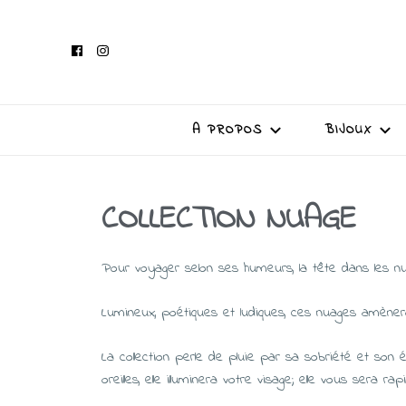
A PROPOS
BIJOUX
COLLECTION NUAGE
Pour voyager selon ses humeurs, la tête dans les n
Lumineux, poétiques et ludiques, ces nuages amène
La collection perle de pluie par sa sobriété et son é
oreilles, elle illuminera votre visage; elle vous sera ra