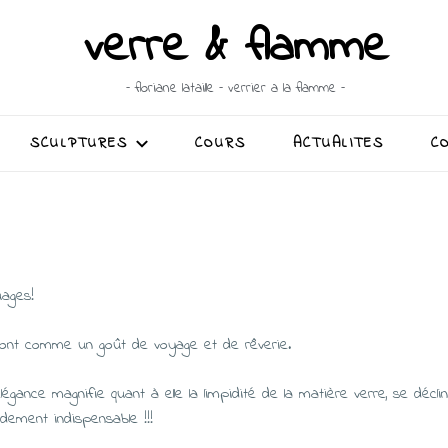
verre & flamme
– floriane lataille – verrier a la flamme –
SCULPTURES
COURS
ACTUALITES
C
uages!
ront comme un goût de voyage et de rêverie.
légance magnifie quant à elle la limpidité de la matière verre, se décl
pidement indispensable !!!