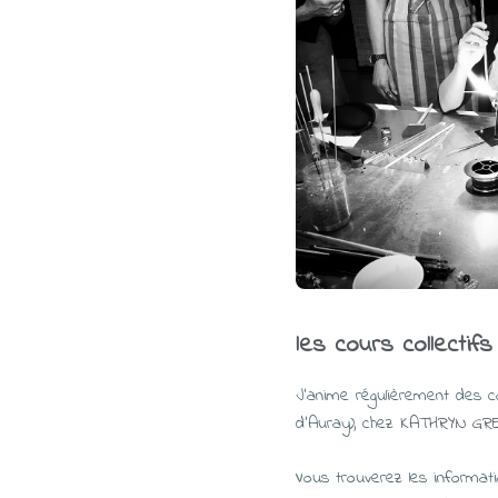
les cours collectifs
J’anime régulièrement des cou
d’Auray), chez
KATHRYN GR
Vous trouverez les informat