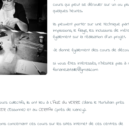
cours qui peut se dérouler sur un ou plu
quelques heures.
Ils peuvent porter sur une technique part
implosions, le filage, les inclusions de mé
également sur la réalisation d’un projet.
Je donne également des cours de découver
si vous êtes intéressés, n’hésitez pas à 
floriane.lataille@gmail.com
rs collectifs, ils ont lieu à
L’AGE du VERRE
(dans le Morbihan près
EER
(Essonne) et au
CERFAV
(près de Nancy).
ions concernant ces cours sur les sites internet de ces centres de