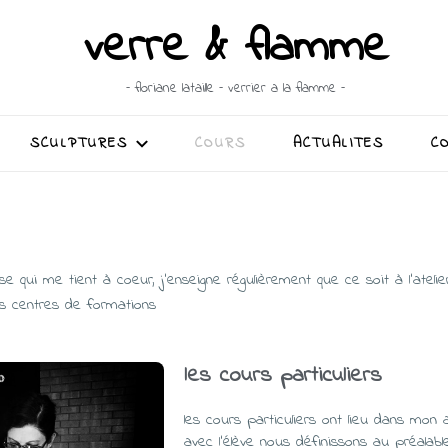
verre & flamme
– floriane lataille – verrier a la flamme –
SCULPTURES
COURS
ACTUALITES
C
e qui me tient à coeur, j’enseigne régulièrement que ce soit à l’atel
es centres de formations
les cours particuliers
les cours particuliers ont lieu dans mon 
avec l’élève nous définissons au préalabl