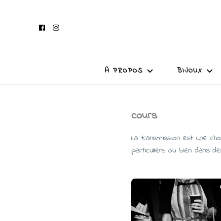
A PROPOS
BIJOUX
cours
La transmission est une chos
particuliers ou bien dans d