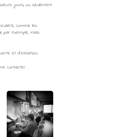
sieurs jours, ou seulement
iculière, comme les
tal, par exemple, mais
te et d’initiation.
me contacter :